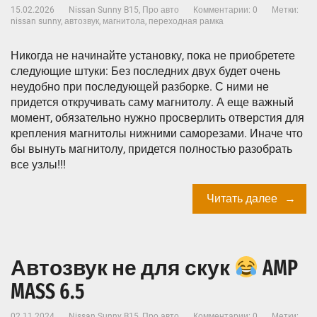
15.02.2026
Nissan Sunny B15
,
Про авто
Комментарии: 0
Метки:
nissan sunny
,
автозвук
,
магнитола
,
переходная рамка
Никогда не начинайте установку, пока не приобретете
следующие штуки: Без последних двух будет очень
неудобно при последующей разборке. С ними не
придется откручивать саму магнитолу. А еще важный
момент, обязательно нужно просверлить отверстия для
крепления магнитолы нижними саморезами. Иначе что
бы вынуть магнитолу, придется полностью разобрать
все узлы!!!
Читать далее
Автозвук не для скук
AMP
MASS 6.5
02.11.2024
Nissan Sunny B15
,
Про авто
Комментарии: 0
Метки: