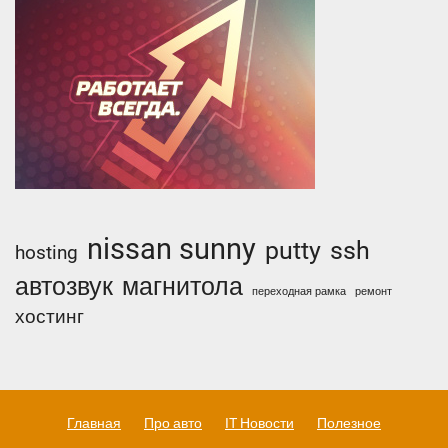
nissan sunny
putty
ssh
hosting
автозвук
магнитола
переходная рамка
ремонт
хостинг
Главная
Про авто
IT Новости
Полезное