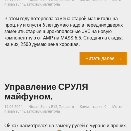
nissan sunny
,
автозвук
,
магнитола
В этом году потерпела замена старой магнитолы на
проц, ну и спустя 6 лет думаю надо в передних дверях
заменить старые широкополосные JVC на новую
компонентную от AMP на MASS 6.5. Сподвигла скидка
на них, 2500 думаю цена хорошая.
Читать далее
Управление СРУЛЯ
майфуном.
19.06.2024
Nissan Sunny B15
,
Про авто
Комментарии: 0
Метки:
nissan sunny
,
автозвук
,
магнитола
Ой как насмотрелся на замену рулей с мурано и прочих,